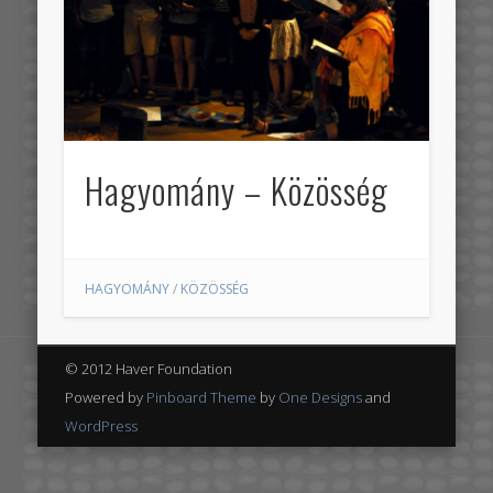
Hagyomány – Közösség
HAGYOMÁNY
/
KÖZÖSSÉG
© 2012 Haver Foundation
Powered by
Pinboard Theme
by
One Designs
and
WordPress