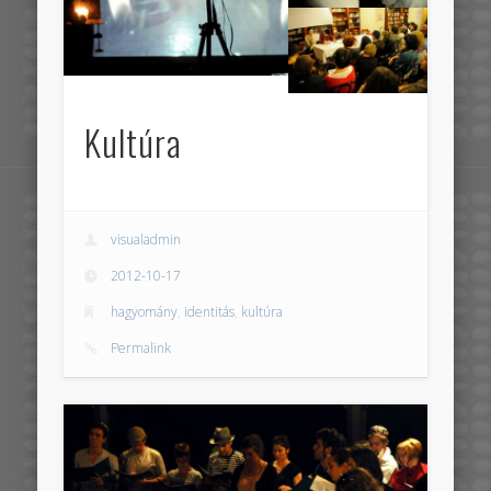
Kultúra
visualadmin
2012-10-17
hagyomány
,
identitás
,
kultúra
Permalink