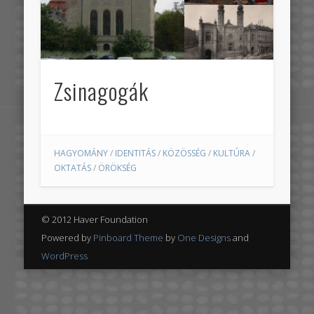
Zsinagogák
HAGYOMÁNY
/
IDENTITÁS
/
KÖZÖSSÉG
/
KULTÚRA
/
OKTATÁS
/
ÖRÖKSÉG
© 2012 Haver Foundation
Powered by
Pinboard Theme
by
One Designs
and
WordPress