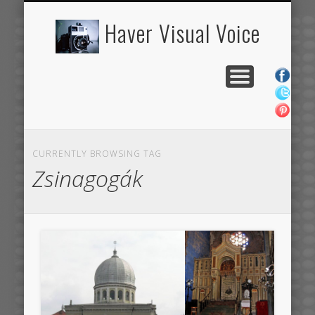
HAGYOMÁNY
KÖZÖSSÉG
ÖRÖKSÉG
KULTÚRA
RÓLUNK
BLOG
Haver Visual Voice
CURRENTLY BROWSING TAG
Zsinagogák